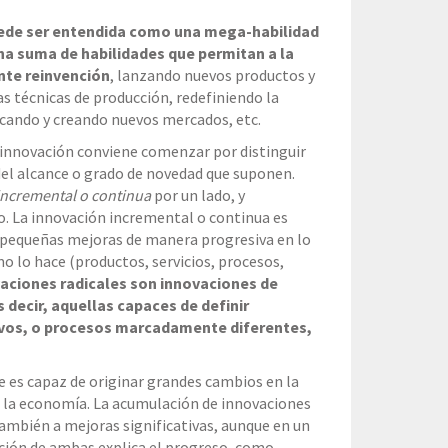
uede ser entendida como una mega-habilidad
una suma de habilidades que permitan a la
te reinvención
, lanzando nuevos productos y
s técnicas de producción, redefiniendo la
uscando y creando nuevos mercados, etc.
 innovación conviene comenzar por distinguir
del alcance o grado de novedad que suponen.
incremental o continua
por un lado, y
o. La innovación incremental o continua es
 pequeñas mejoras de manera progresiva en lo
o lo hace (productos, servicios, procesos,
aciones radicales son innovaciones de
 decir, aquellas capaces de definir
vos, o procesos marcadamente diferentes,
ue es capaz de originar grandes cambios en la
a la economía. La acumulación de innovaciones
ambién a mejoras significativas, aunque en un
ción de ambas explica el progreso, como