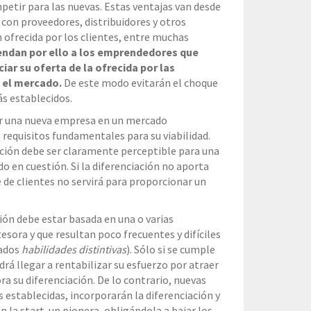
mpetir para las nuevas. Estas ventajas van desde
 con proveedores, distribuidores y otros
 ofrecida por los clientes, entre muchas
ndan por ello a los emprendedores que
ar su oferta de la ofrecida por las
 el mercado.
De este modo evitarán el choque
s establecidos.
or una nueva empresa en un mercado
 requisitos fundamentales para su viabilidad.
iación debe ser claramente perceptible para una
do en cuestión. Si la diferenciación no aporta
 de clientes no servirá para proporcionar un
ción debe estar basada en una o varias
esora y que resultan poco frecuentes y difíciles
nados
habilidades distintivas
). Sólo si se cumple
drá llegar a rentabilizar su esfuerzo por atraer
ra su diferenciación. De lo contrario, nuevas
 establecidas, incorporarán la diferenciación y
la start-up pionera, obligándola a bajar los