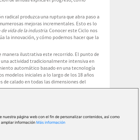
ón radical produzca una ruptura que abra paso a
 numerosas mejoras incrementales. Esto es lo
 de vida de la industria
. Conocer este Ciclo nos
úa la innovación, y cómo podemos hacer que la
manera ilustrativa este recorrido. El punto de
ir una actividad tradicionalmente intensiva en
miento automático basado en una tecnología
os modelos iniciales a lo largo de los 18 años
 de calado en todas las dimensiones del
e vida de la industria accediendo gratuitamente
ne
o solicítalo en
contacto
.
de nuestra página web con el fin de personalizar contenidos, así como
a ampliar información
Más información