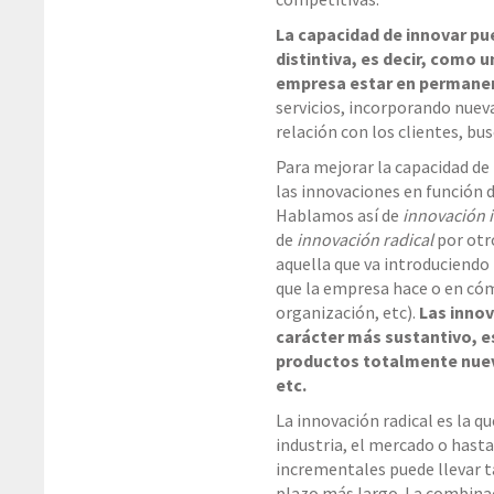
La capacidad de innovar p
distintiva, es decir, como 
empresa estar en permanen
servicios, incorporando nueva
relación con los clientes, b
Para mejorar la capacidad de
las innovaciones en función 
Hablamos así de
innovación 
de
innovación radical
por otr
aquella que va introduciendo
que la empresa hace o en cóm
organización, etc).
Las innov
carácter más sustantivo, es
productos totalmente nue
etc.
La innovación radical es la q
industria, el mercado o hast
incrementales puede llevar t
plazo más largo. La combina