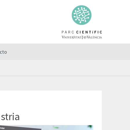
cto
stria