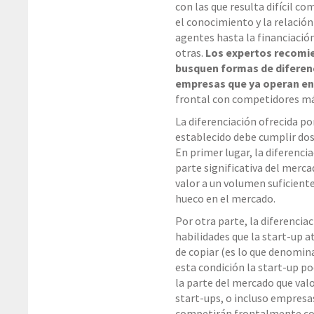
con las que resulta difícil co
el conocimiento y la relación
agentes hasta la financiación
otras.
Los expertos recomie
busquen formas de diferenci
empresas que ya operan en
frontal con competidores má
La diferenciación ofrecida p
establecido debe cumplir dos
En primer lugar, la diferenc
parte significativa del merca
valor a un volumen suficiente
hueco en el mercado.
Por otra parte, la diferencia
habilidades que la start-up at
de copiar (es lo que denomi
esta condición la start-up po
la parte del mercado que valo
start-ups, o incluso empresas
competirán frontalmente con 