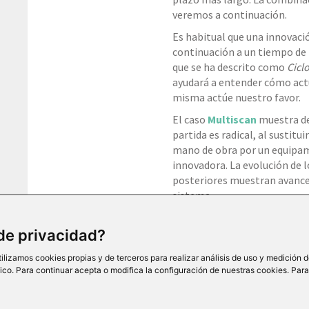
veremos a continuación.
Es habitual que una innovaci
continuación a un tiempo de
que se ha descrito como
Ciclo
ayudará a entender cómo act
misma actúe nuestro favor.
El caso
Multiscan
muestra de 
partida es radical, al sustitu
mano de obra por un equipa
innovadora. La evolución de l
posteriores muestran avances
sistema.
Aprende más sobre el Ciclo d
al Kit completo en
ver on li
 de privacidad?
tilizamos cookies propias y de terceros para realizar análisis de uso y medición 
áfico. Para continuar acepta o modifica la configuración de nuestras cookies. Par