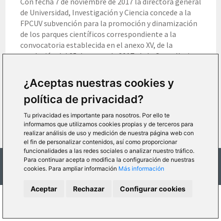
Con fecha 7 de noviembre de 2017 la directora general
de Universidad, Investigación y Ciencia concede a la
FPCUV subvención para la promoción y dinamización
de los parques científicos correspondiente a la
convocatoria establecida en el anexo XV, de la
resolución del 25 de enero de 2017, de la Conselleria
de Educación, Investigación, Cultura y Deporte (DOGV
núm. 7968 / 30.01.2017). Proyecto de estrategia digital
¿Aceptas nuestras cookies y
de visibilidad del Parc Cientific Exp. PPC/2017/023.
política de privacidad?
Tu privacidad es importante para nosotros. Por ello te
informamos que utilizamos cookies propias y de terceros para
realizar análisis de uso y medición de nuestra página web con
el fin de personalizar contenidos, así como proporcionar
funcionalidades a las redes sociales o analizar nuestro tráfico.
Para continuar acepta o modifica la configuración de nuestras
© 2018 Parc Científic de la Universitat de València
cookies. Para ampliar información
Más información
Aceptar
Rechazar
Configurar cookies