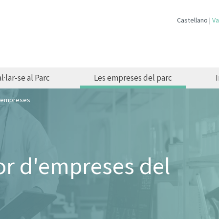
Castellano
Va
l·lar-se al Parc
Les empreses del parc
d'empreses
dor d'empreses del