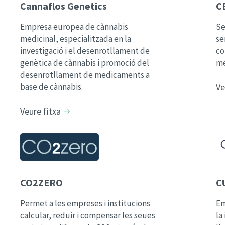
Cannaflos Genetics
C
Empresa europea de cànnabis
Se
medicinal, especialitzada en la
se
investigació i el desenrotllament de
co
genètica de cànnabis i promoció del
mé
desenrotllament de medicaments a
base de cànnabis.
Ve
Veure fitxa
CO2ZERO
C
Permet a les empreses i institucions
Em
calcular, reduir i compensar les seues
la