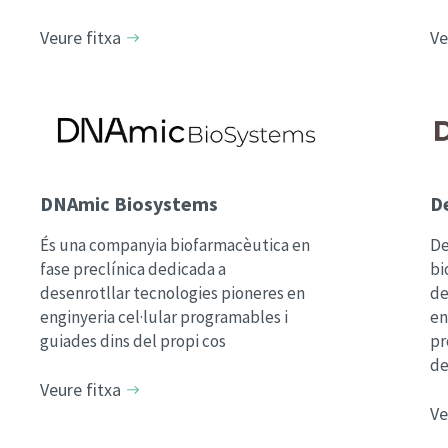
Veure fitxa
Ve
DNAmic Biosystems
D
És una companyia biofarmacèutica en
De
fase preclínica dedicada a
bi
desenrotllar tecnologies pioneres en
de
enginyeria cel·lular programables i
en
guiades dins del propi cos
pr
de
Veure fitxa
Ve