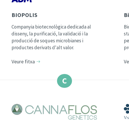
BIOPOLIS
B
Companyia biotecnològica dedicada al
Bi
disseny, la purificació, la validació i la
st
producció de soques microbianes i
pe
productes derivats d'alt valor.
pr
Veure fitxa
Ve
C