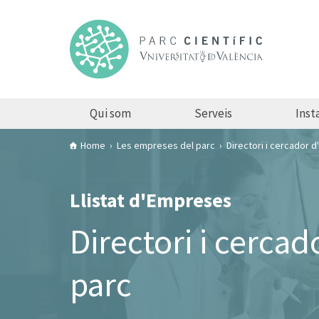
Qui som
Serveis
Insta
Home
Les empreses del parc
Directori i cercador 
Llistat d'Empreses
Directori i cerca
parc