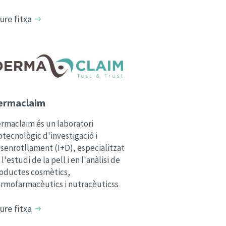
ure fitxa
ermaclaim
rmaclaim és un laboratori
otecnològic d'investigació i
senrotllament (I+D), especialitzat
 l'estudi de la pell i en l'anàlisi de
oductes cosmètics,
rmofarmacèutics i nutracèuticss
ure fitxa