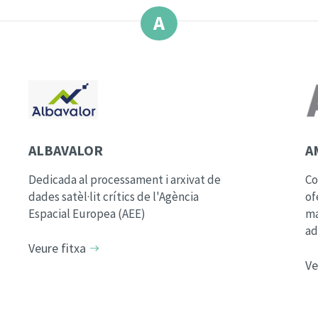
A
ALBAVALOR
A
Dedicada al processament i arxivat de
Co
dades satèl·lit crítics de l'Agència
of
Espacial Europea (AEE)
ma
ad
Veure fitxa
Ve