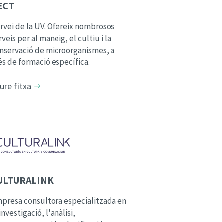
ECT
rvei de la UV. Ofereix nombrosos
rveis per al maneig, el cultiu i la
nservació de microorganismes, a
s de formació específica.
ure fitxa
ULTURALINK
presa consultora especialitzada en
 investigació, l'anàlisi,