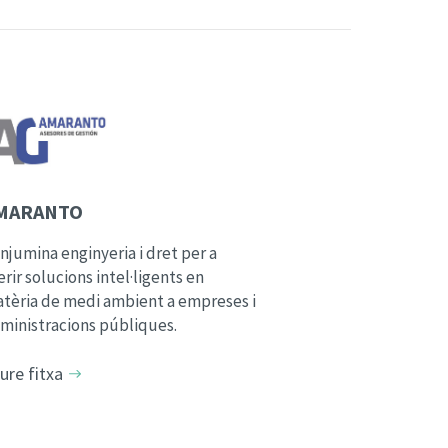
MARANTO
njumina enginyeria i dret per a
erir solucions intel·ligents en
tèria de medi ambient a empreses i
ministracions públiques.
ure fitxa