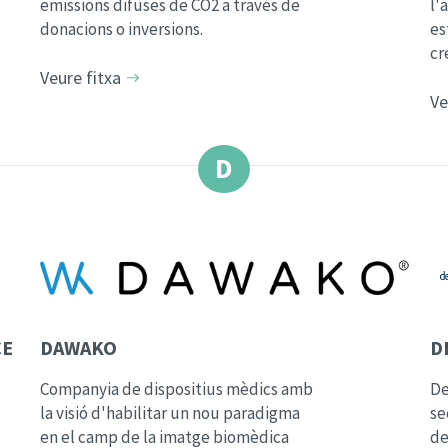
emissions difuses de CO2 a través de
l'
donacions o inversions.
es
cr
Veure fitxa
Ve
D
CE
DAWAKO
D
Companyia de dispositius mèdics amb
De
la visió d'habilitar un nou paradigma
se
en el camp de la imatge biomèdica
de