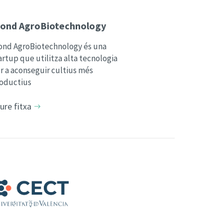
iond AgroBiotechnology
ond AgroBiotechnology és una
artup que utilitza alta tecnologia
r a aconseguir cultius més
oductius
ure fitxa