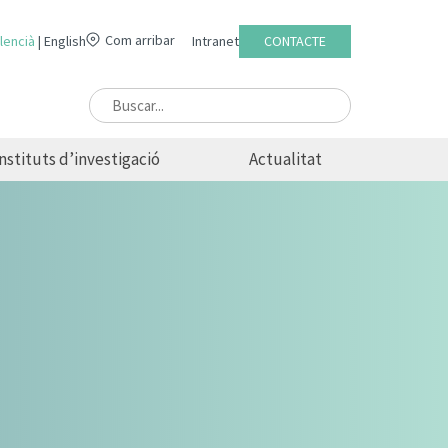
Com arribar
lencià
English
Intranet
CONTACTE
Instituts d’investigació
Actualitat