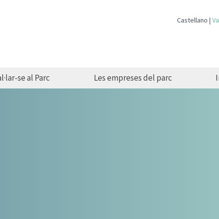
Castellano
Va
l·lar-se al Parc
Les empreses del parc