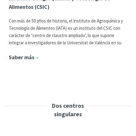
Alimentos (CSIC)
Con más de 50 años de historia, el Instituto de Agroquímica y
Tecnología de Alimentos (IATA) es un instituto del CSIC con
carácter de ‘centro de claustro ampliado’, lo que supone
integrar a investigadores de la Universitat de València en su
claustro científico.
Saber más
Su principal objetivo es la investigación de excelencia sobre la
producción sostenible de alimentos de calidad, su
seguridad, el impacto sobre la salud
y la aceptación por
parte del consumidor.
Dos centros
singulares