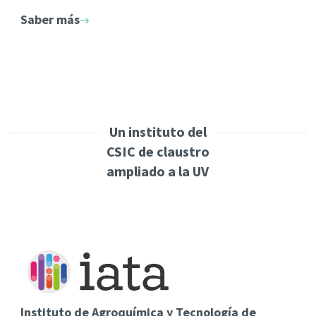
complejos.
Saber más
Pretende aportar
soluciones a problemas en los sectores
farmacéutico, biotecnológico, biomédico y
agroindustrial
que están abiertos a un enfoque sistémico.
Un instituto del
CSIC de claustro
ampliado a la UV
Instituto de Agroquímica y Tecnología de