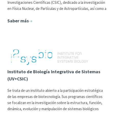
Investigaciones Científicas (CSIC), dedicado a la investigación
en Física Nuclear, de Partículas y de Astropartículas, así como a
sus aplicaciones en Física Médica y otros campos de la Ciencia
Saber más
y la Tecnología.
El instituto cuenta, desde 2015, con la acreditación de ‘Centro
de Excelencia Severo Ochoa’.
Instituto de Biología Integrativa de Sistemas
(UV+CSIC)
Se trata de un instituto abierto a la participación estratégica
de las empresas de biotecnología. Sus programas científicos
se focalizan en la investigación sobre la estructura, función,
dinámica, evolución y manipulación de sistemas biológicos