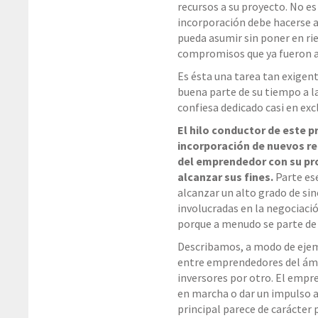
recursos a su proyecto. No es
incorporación debe hacerse 
pueda asumir sin poner en ries
compromisos que ya fueron a
Es ésta una tarea tan exigen
buena parte de su tiempo a l
confiesa dedicado casi en exc
El hilo conductor de este p
incorporación de nuevos rec
del emprendedor con su pro
alcanzar sus fines.
Parte ese
alcanzar un alto grado de sin
involucradas en la negociació
porque a menudo se parte de
Describamos, a modo de ejem
entre emprendedores del ámb
inversores por otro. El emp
en marcha o dar un impulso 
principal parece de carácter 