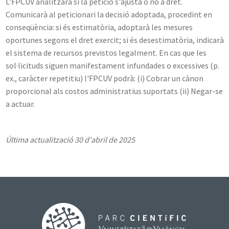
L'FPCUV analitzarà si la petició s'ajusta o no a dret.
Comunicarà al peticionari la decisió adoptada, procedint en
conseqüència: si és estimatòria, adoptarà les mesures
oportunes segons el dret exercit; si és desestimatòria, indicarà
el sistema de recursos previstos legalment. En cas que les
sol·licituds siguen manifestament infundades o excessives (p.
ex., caràcter repetitiu) l'FPCUV podrà: (i) Cobrar un cànon
proporcional als costos administratius suportats (ii) Negar-se
a actuar.
Última actualització 30 d'abril de 2025