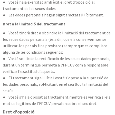
● Vosté haja exercitat amb èxit el dret d'oposició al
tractament de les seues dades.
● Les dades personals hagen sigut tractats il·lícitament.
Dret a la limitació del tractament
● Vosté tindrà dret a obtindre la limitació del tractament de
les seues dades personals (és a dir, que els conservem sense
utilitzar-los per als fins previstos) sempre que es complisca
alguna de les condicions següents:
● Vosté sol·licite la rectificació de les seues dades personals,
durant un termini que permeta a l'FPCUV com a responsable
verificar l'exactitud d'aquests.
● El tractament siga il·lícit i vosté s'opose a la supressió de
les dades personals, sol·licitant en el seu lloc la limitació del
seu ús.
● Vosté s'haja oposat al tractament mentre es verifica si els
motius legítims de l'FPCUV prevalen sobre el seu dret.
Dret d'oposició