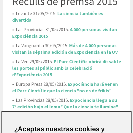
Reculls de premsa 2015
• Levante 31/05/2015.
La ciencia también es
divertida
• Las Provincias 31/05/2015.
4.000 personas visitan
Expociència 2015
• La Vanguardia 30/05/2015.
Más de 4.000 personas
visitan la séptima edición de Expociencia en la UV
• La Veu 29/05/2015.
El Parc Científic obrirà dissabte
les portes al públic amb la celebració
d'Expociència 2015
• Europa Press 28/05/2015.
Expociència hará ver en
el Parc Científic que la ciencia "no es de frikis"
• Las Provincias 28/05/2015.
Expociencia llega a su
7ª edición bajo el lema "Que la ciencia te ilumine"
• Fundació General UVEG.
Expociencia, este sábado
abre sus puertas
¿Aceptas nuestras cookies y
• Economía3.
Mañana sábado el Parc Científic abre