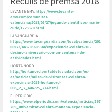
Reculls de premsa 2018
LEVANTE EMV.
https://www.levante-
emv.com/comunitat-
valenciana/2018/05/27/jugando-cientificos-marie-
curie/1723370.html
LA VANGUARDIA.
https://www.lavanguardia.com/local/valencia/201
80523/443785685344/expociencia-celebra-su-
decimo-aniversario-con-un-centenar-de-
actividades.html
HORTA NORD.
h
ttp://hortanord.portaldetuciudad.com/es-
es/noticias/miles-de-visitantes-celebran-
expocincia-2018-hortanord-
006_2_2_646725_214.html
EL PERIODIC.
https://www.elperiodic.com/valencia/noticias/567
209_universitat-celebra-manana-expociencia-