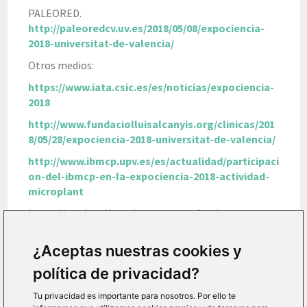
PALEORED.
http://paleoredcv.uv.es/2018/05/08/expociencia-
2018-universitat-de-valencia/
Otros medios:
https://www.iata.csic.es/es/noticias/expociencia-
2018
http://www.fundaciolluisalcanyis.org/clinicas/201
8/05/28/expociencia-2018-universitat-de-valencia/
http://www.ibmcp.upv.es/es/actualidad/participaci
on-del-ibmcp-en-la-expociencia-2018-actividad-
microplant
https://medsealitter.interreg-med.eu/news-
events/events/detail/actualites/expociencia-at-
the-the-parc-cientific-de-la-universitat-de-
¿Aceptas nuestras cookies y
valencia/
política de privacidad?
http://www.catedradam.com/noticia-
20180528.html
Tu privacidad es importante para nosotros. Por ello te