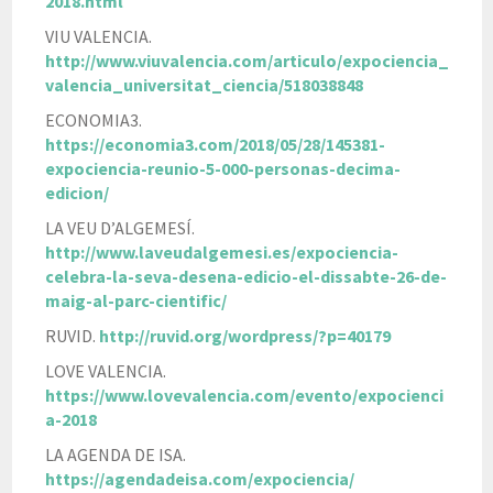
2018.html
VIU VALENCIA.
http://www.viuvalencia.com/articulo/expociencia_
valencia_universitat_ciencia/518038848
ECONOMIA3.
https://economia3.com/2018/05/28/145381-
expociencia-reunio-5-000-personas-decima-
edicion/
LA VEU D’ALGEMESÍ.
http://www.laveudalgemesi.es/expociencia-
celebra-la-seva-desena-edicio-el-dissabte-26-de-
maig-al-parc-cientific/
RUVID.
http://ruvid.org/wordpress/?p=40179
LOVE VALENCIA.
https://www.lovevalencia.com/evento/expocienci
a-2018
LA AGENDA DE ISA.
https://agendadeisa.com/expociencia/