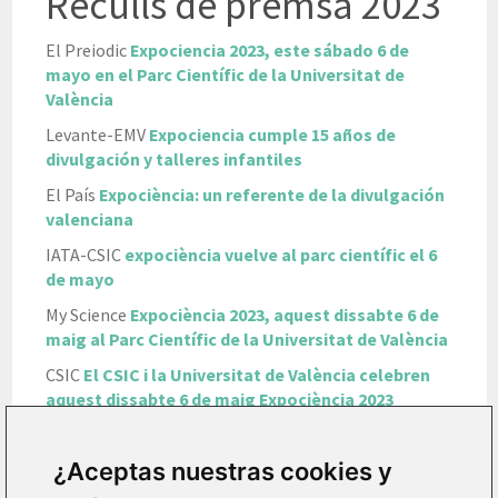
Reculls de premsa 2023
El Preiodic
Expociencia 2023, este sábado 6 de
mayo en el Parc Científic de la Universitat de
València
Levante-EMV
Expociencia cumple 15 años de
divulgación y talleres infantiles
El País
Expociència: un referente de la divulgación
valenciana
IATA-CSIC
expociència vuelve al parc científic el 6
de mayo
My Science
Expociència 2023, aquest dissabte 6 de
maig al Parc Científic de la Universitat de València
CSIC
El CSIC i la Universitat de València celebren
aquest dissabte 6 de maig Expociència 2023
Europa Press
Un centenar d'activitats garanteixen
"joc, aprenentatge i diversió" a la XV edició
¿Aceptas nuestras cookies y
d'Expociència