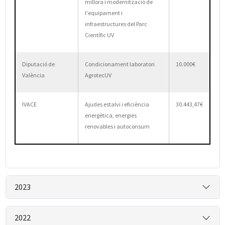
millora i modernització de
l'equipament i
infraestructures del Parc
Científic UV
Diputació de
Condicionament laboratori
10.000€
València
AgrotecUV
IVACE
Ajudes estalvi i eficiència
30.443,47€
energètica, energies
renovables i autoconsum
2023
2022