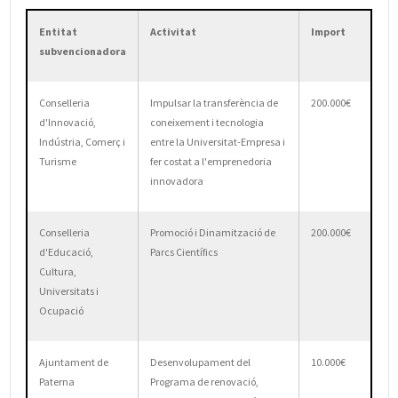
Entitat
Activitat
Import
subvencionadora
Conselleria
Impulsar la transferència de
200.000€
d'Innovació,
coneixement i tecnologia
Indústria, Comerç i
entre la Universitat-Empresa i
Turisme
fer costat a l'emprenedoria
innovadora
Conselleria
Promoció i Dinamització de
200.000€
d'Educació,
Parcs Científics
Cultura,
Universitats i
Ocupació
Ajuntament de
Desenvolupament del
10.000€
Paterna
Programa de renovació,