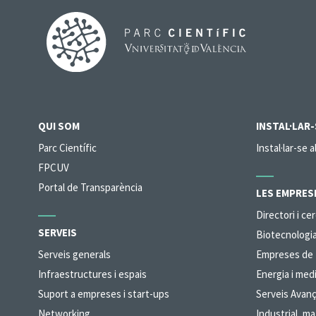
QUI SOM
INSTAL·LAR-
Parc Científic
Instal·lar-se a
FPCUV
Portal de Transparència
LES EMPRES
Directori i c
SERVEIS
Biotecnologia
Serveis generals
Empreses de T
Infraestructures i espais
Energia i med
Suport a empreses i start-ups
Serveis Avan
Networking
Industrial, ma