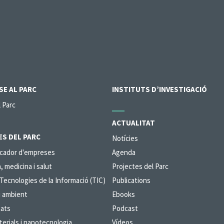
SE AL PARC
INSTITUTS D’INVESTIGACIÓ
l Parc
ACTUALITAT
ES DEL PARC
Notícies
ercador d'empreses
Agenda
, medicina i salut
Projectes del Parc
ecnologies de la Informació (TIC)
Publications
i ambient
Ebooks
çats
Podcast
terials i nanotecnologia
Vídeos