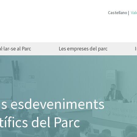
Castellano
Val
l·lar-se al Parc
Les empreses del parc
ms esdeveniments
tífics del Parc